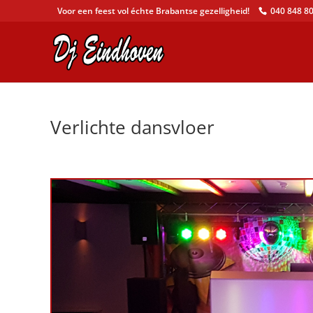
Voor een feest vol échte Brabantse gezelligheid!
040 848 80
Verlichte dansvloer