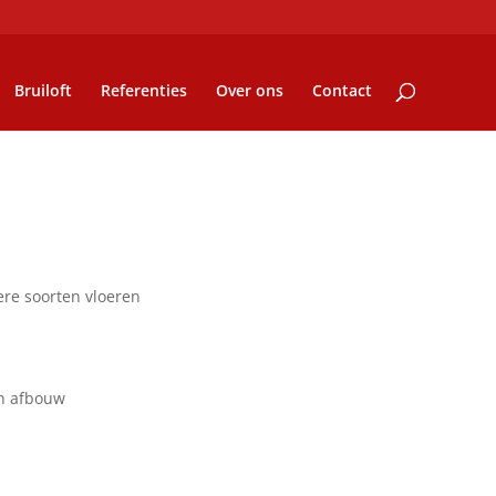
Bruiloft
Referenties
Over ons
Contact
ere soorten vloeren
en afbouw