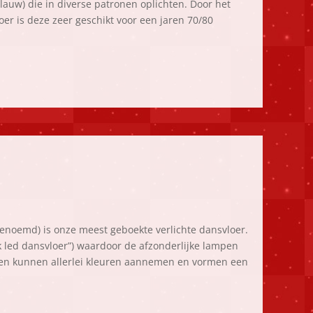
lauw) die in diverse patronen oplichten. Door het
er is deze zeer geschikt voor een jaren 70/80
genoemd) is onze meest geboekte verlichte dansvloer.
ak led dansvloer”) waardoor de afzonderlijke lampen
akken kunnen allerlei kleuren aannemen en vormen een